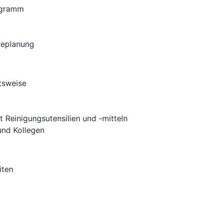
ogramm
ereplanung
tsweise
Reinigungsutensilien und -mitteln
nd Kollegen
iten