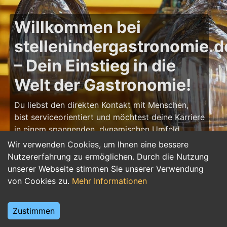
Willkommen bei
stellenindergastronomie.d
– Dein Einstieg in die
Welt der Gastronomie!
Du liebst den direkten Kontakt mit Menschen,
bist serviceorientiert und möchtest deine Karriere
in einem spannenden, dynamischen Umfeld
starten? Dann bist du auf
Wir verwenden Cookies, um Ihnen eine bessere
stellenindergastronomie.de
genau richtig! Hier
Nutzererfahrung zu ermöglichen. Durch die Nutzung
findest du zahlreiche Ausbildungsplätze und
unserer Webseite stimmen Sie unserer Verwendung
Jobs in der Gastronomie – von Koch/Köchin über
von Cookies zu.
Mehr Informationen
Restaurantfachkraft bis hin zu Barista und
Servicepersonal. Starte deine Karriere in der
Zustimmen
Gastronomie und gestalte unvergessliche
Erlebnisse für Gäste!