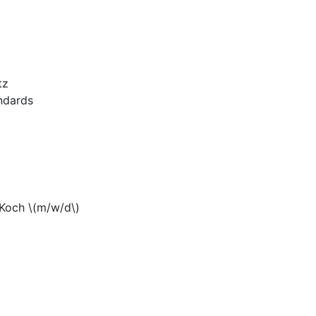
tz
ndards
Koch \(m/w/d\)