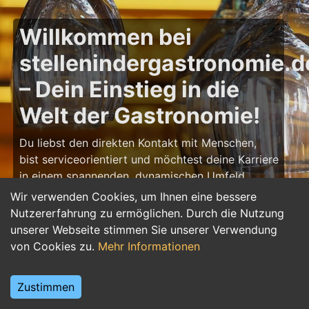
Willkommen bei
stellenindergastronomie.d
– Dein Einstieg in die
Welt der Gastronomie!
Du liebst den direkten Kontakt mit Menschen,
bist serviceorientiert und möchtest deine Karriere
in einem spannenden, dynamischen Umfeld
starten? Dann bist du auf
Wir verwenden Cookies, um Ihnen eine bessere
stellenindergastronomie.de
genau richtig! Hier
Nutzererfahrung zu ermöglichen. Durch die Nutzung
findest du zahlreiche Ausbildungsplätze und
unserer Webseite stimmen Sie unserer Verwendung
Jobs in der Gastronomie – von Koch/Köchin über
von Cookies zu.
Mehr Informationen
Restaurantfachkraft bis hin zu Barista und
Servicepersonal. Starte deine Karriere in der
Zustimmen
Gastronomie und gestalte unvergessliche
Erlebnisse für Gäste!