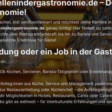
llenindergastronomie.de – De
onomie!
schen, bist serviceorientiert und möchtest deine Karriere
lenindergastronomie.de
genau richtig! Hier findest du zahl
hin über Restaurantfachkraft bis hin zu Barista und Service
essliche Erlebnisse für Gäste!
dung oder ein Job in der Gas
dir:
Ob Kochen, Servieren, Barista-Tätigkeiten oder Eventmana
t Kolleg:innen aus Küche, Service und Management zusamme
ur Restaurantleitung oder Küchenchef – die Aufstiegsmöglich
ir Möglichkeiten in Hotels, Restaurants, Cafés oder Cateri
 gibt es weltweit – für interkulturelle Erfahrungen und s