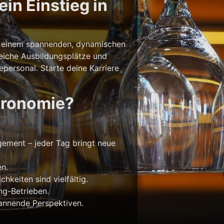
in Einstieg in
 in einem spannenden, dynamischen
reiche Ausbildungsplätze und
personal. Starte deine Karriere
tronomie?
gement – jeder Tag bringt neue
n.
keiten sind vielfältig.
ng-Betrieben.
pannende Perspektiven.