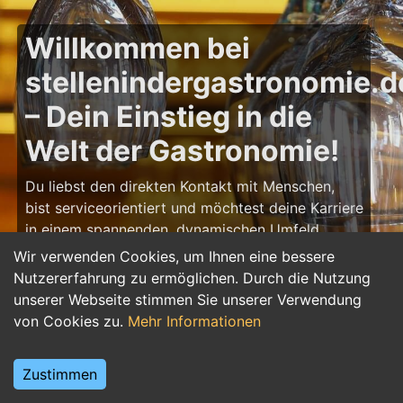
Willkommen bei
stellenindergastronomie.d
– Dein Einstieg in die
Welt der Gastronomie!
Du liebst den direkten Kontakt mit Menschen,
bist serviceorientiert und möchtest deine Karriere
in einem spannenden, dynamischen Umfeld
starten? Dann bist du auf
Wir verwenden Cookies, um Ihnen eine bessere
stellenindergastronomie.de
genau richtig! Hier
Nutzererfahrung zu ermöglichen. Durch die Nutzung
findest du zahlreiche Ausbildungsplätze und
unserer Webseite stimmen Sie unserer Verwendung
Jobs in der Gastronomie – von Koch/Köchin über
von Cookies zu.
Mehr Informationen
Restaurantfachkraft bis hin zu Barista und
Servicepersonal. Starte deine Karriere in der
Zustimmen
Gastronomie und gestalte unvergessliche
Erlebnisse für Gäste!